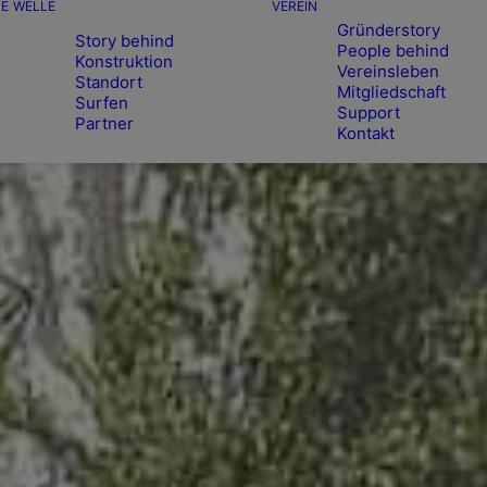
E
WELLE
VEREIN
Gründerstory
Story behind
People behind
Konstruktion
Vereinsleben
Standort
Mitgliedschaft
Surfen
Support
Partner
Kontakt